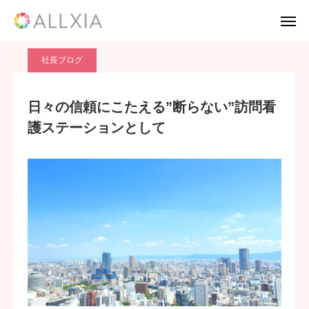
ブログ
社長ブログ
日々の信頼にこたえる”断らない”訪問看護ステーションとして
社長ブログ
TEL
お問い合わせ
日々の信頼にこたえる”断らない”訪問看
護ステーションとして
応募フォーム
採用案内
Twitter
Instagram
TikTok
HOME
会社案内
事業案内