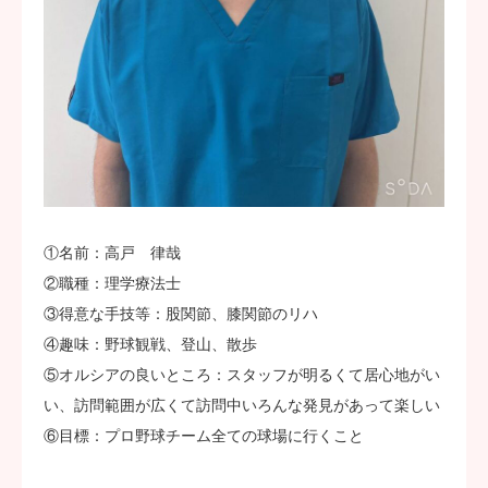
①名前：高戸 律哉
②職種：理学療法士
③得意な手技等：股関節、膝関節のリハ
④趣味：野球観戦、登山、散歩
⑤オルシアの良いところ：スタッフが明るくて居心地がい
い、訪問範囲が広くて訪問中いろんな発見があって楽しい
⑥目標：プロ野球チーム全ての球場に行くこと