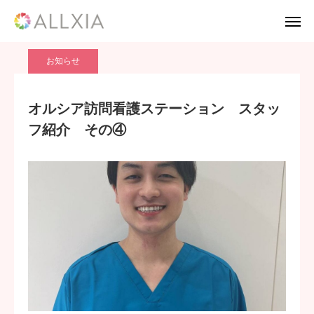
ブログ
お知らせ
オルシア訪問看護ステーション スタッフ紹介 その④
お知らせ
TEL
お問い合わせ
オルシア訪問看護ステーション スタッ
フ紹介 その④
応募フォーム
採用案内
Twitter
Instagram
TikTok
HOME
会社案内
事業案内