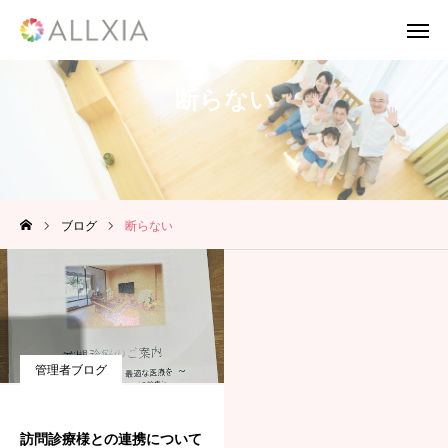
断らない
TEL
お問い合わせ
応募フォーム
採用案内
ブログ
断らない
Twitter
Instagram
TikTok
HOME
管理者ブログ
会社案内
事業案内
訪問診療様との連携について